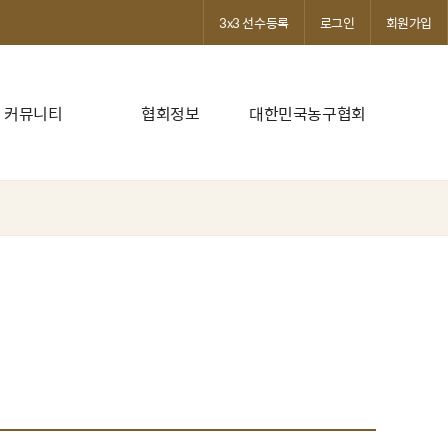
3x3 선수등록
로그인
회원가입
커뮤니티
협회정보
대한민국농구협회