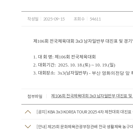
작성일
2025-09-15
조회수
54611
제
회 전국체육대회 3x3 남자일반부 대진표 및 경
106
대 회 명
제
회 전국체육대회
1.
:
106
대회기간
토
일
2.
: 2025. 10. 18.(
) ~ 10. 19.(
)
대회장소
남자일반부
3.
:
3x3(
) - 부산 영화의전당 앞
제106회 전국체육대회 3x3 남자일반부 대진표 및
첨부파일
[공지] KBA 3x3 KOREA TOUR 2025 4차 제천대회 대진표
[안내] 제25회 문화체육관광부장관배 전국 생활체육 농구대회 신