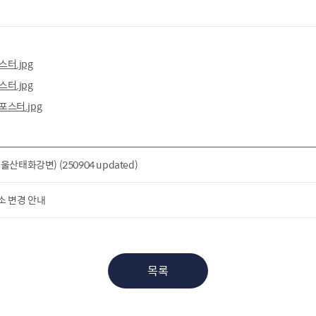
터.jpg
터.jpg
스터.jpg
태화강변) (250904 updated)
 장소 변경 안내
목록