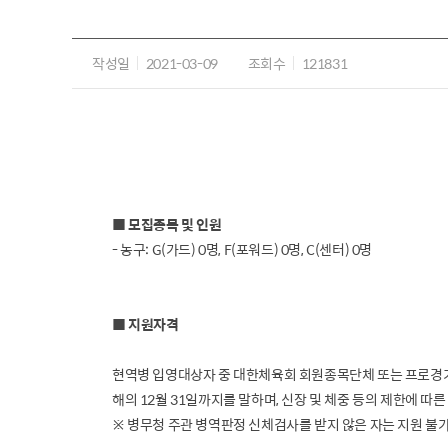
작성일
2021-03-09
조회수
121831
■ 모집종목 및 인원
- 농구: G(가드) 0명, F(포워드) 0명, C(센터) 0명
■ 지원자격
현역병 입영대상자 중 대한체육회 회원종목단체 또는 프로경기단체에 
해의 12월 31일까지를 말하며, 신장 및 체중 등의 제한에 따
※ 병무청 주관 병역판정 신체검사를 받지 않은 자는 지원 불