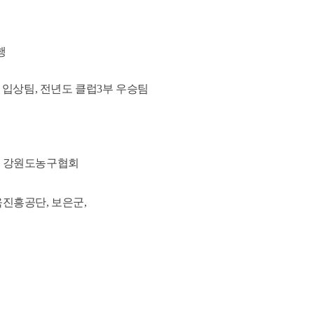
행
그 입상팀, 전년도 클럽3부 우승팀
, 강원도농구협회
육진흥공단, 보은군,