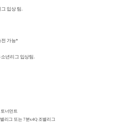
그 입상 팀.
전 가능*
유소년리그 입상팀.
제 토너먼트
조별리그 또는 7분x4Q 조별리그