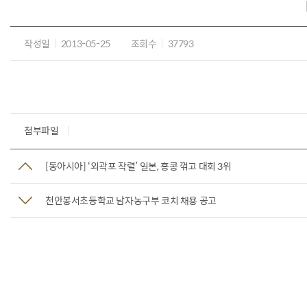
작성일
2013-05-25
조회수
37793
첨부파일
[동아시아] ‘외곽포 작렬’ 일본, 홍콩 꺾고 대회 3위
천안봉서초등학교 남자농구부 코치 채용 공고