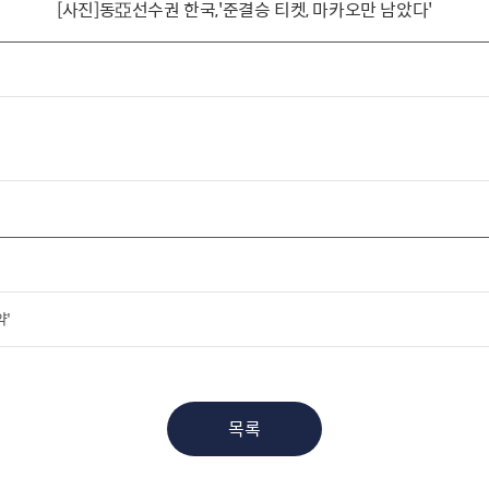
[사진]동亞선수권 한국,'준결승 티켓, 마카오만 남았다'
약'
목록