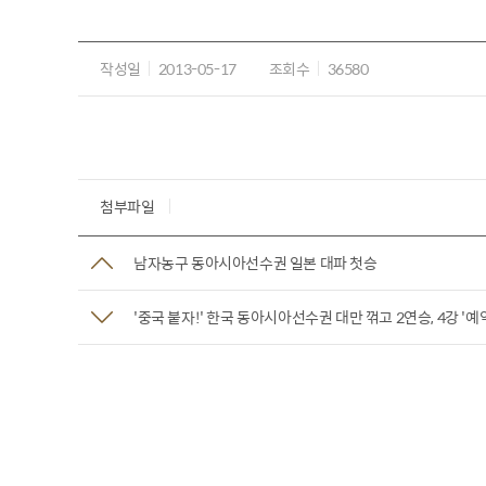
작성일
2013-05-17
조회수
36580
첨부파일
남자농구 동아시아선수권 일본 대파 첫승
'중국 붙자!' 한국 동아시아선수권 대만 꺾고 2연승, 4강 '예