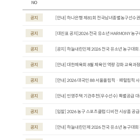
NO
공지
[안내] 하나은행 제81회 전국남녀종별농구선수
공지
[대진표 공지]2026 전국 유소년 HARMONY 농구
공지
[공지] 하늘내린인제 2026 전국 유소년 농구대회
공지
[안내] 대한체육회 8월 체육인 역량 강화 교육과정
공지
[안내] 2026 대국민 88 서울올림픽 · 패럴림픽
공지
[안내] 민영주택 기관추천(우수선수) 특별공급 대
공지
[입찰] 2026 농구 스포츠클럽 디비전 시상품 공
공지
[안내] 하늘내린인제 2026 전국 유소년 농구대회