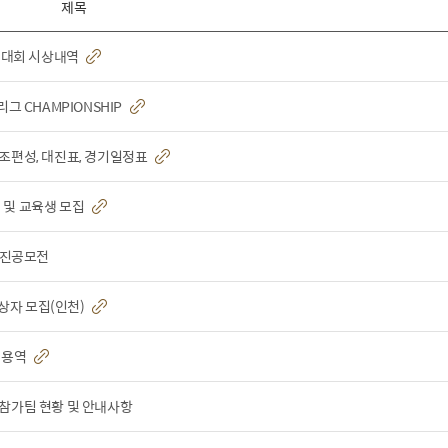
제목
권대회 시상내역
리그 CHAMPIONSHIP
 조편성, 대진표, 경기일정표
 및 교육생 모집
 사진공모전
상자 모집(인천)
급 용역
 참가팀 현황 및 안내사항