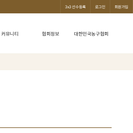
3x3 선수등록
로그인
회원가입
커뮤니티
협회정보
대한민국농구협회