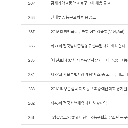
289
김해가야고등학교 농구코치 채용 공고
288
단대부중 농구코치 채용 공고
287
2016 대한민국농구협회 심판강습회(부산/3급)
286
제71회 전국남녀종별농구선수권대회 개최 안내
285
[대진표]제37회 서울특별시장기 남녀 초.중.고 
284
제37회 서울특별시장기 남녀 초.중.고 농구대회 
283
2016 리우올림픽 여자농구 최종예선대회 경기일
282
제45회 전국소년체육대회 시상내역
281
<입찰공고> 2016 대한민국농구협회 유소년 농구