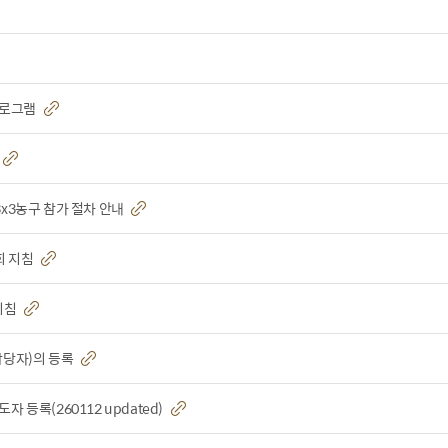
프로그램
3x3농구 참가 절차 안내
회 지침
 지침
리담당자)의 등록
 등록(260112 updated)