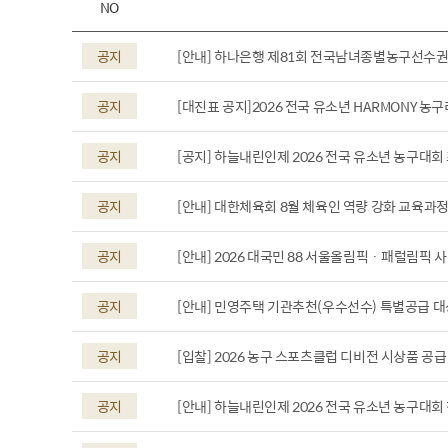
NO
공지
[안내] 하나은행 제81회 전국남녀종별농구선수
공지
[대진표 공지]2026 전국 유소년 HARMONY 농구
공지
[공지] 하늘내린인제 2026 전국 유소년 농구대회
공지
[안내] 대한체육회 8월 체육인 역량 강화 교육과정
공지
[안내] 2026 대국민 88 서울올림픽 · 패럴림픽
공지
[안내] 민영주택 기관추천(우수선수) 특별공급 대
공지
[입찰] 2026 농구 스포츠클럽 디비전 시상품 공
공지
[안내] 하늘내린인제 2026 전국 유소년 농구대회