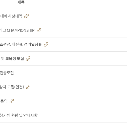
제목
권대회 시상내역
리그 CHAMPIONSHIP
 조편성, 대진표, 경기일정표
 및 교육생 모집
 사진공모전
상자 모집(인천)
급 용역
 참가팀 현황 및 안내사항