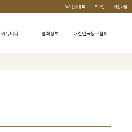
3x3 선수등록
로그인
회원가입
커뮤니티
협회정보
대한민국농구협회