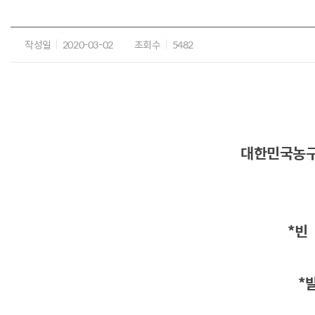
작성일
2020-03-02
조회수
5482
대한민국농구
*빈
*발