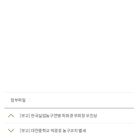
첨부파일
[부고] 한국실업농구연맹 최화경 부회장 모친상
[부고] 대전중학교 박광호 농구코치 별세