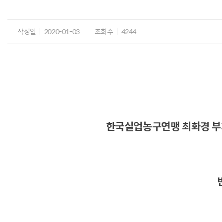
작성일
2020-01-03
조회수
4244
한국실업농구연맹 최화경 부