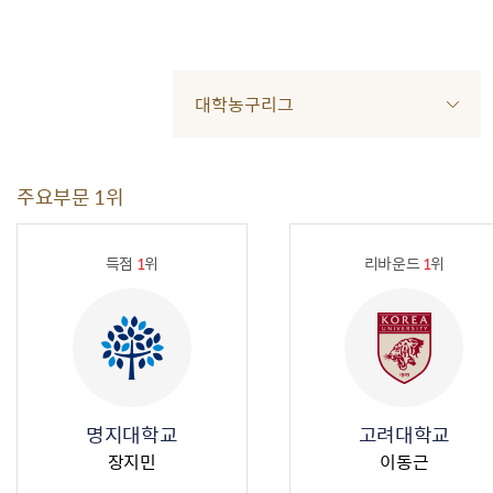
대학농구리그
주요부문 1위
득점
1
위
리바운드
1
위
명지대학교
고려대학교
장지민
이동근