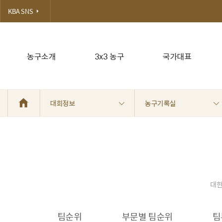
KBA SNS
농구소개
3x3 농구
국가대표
대회정보
농구기록실
대한
팀순위
부문별 팀순위
팀