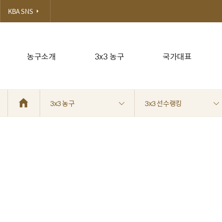
KBA SNS
농구소개
3x3 농구
국가대표
3x3 농구
3x3 선수랭킹