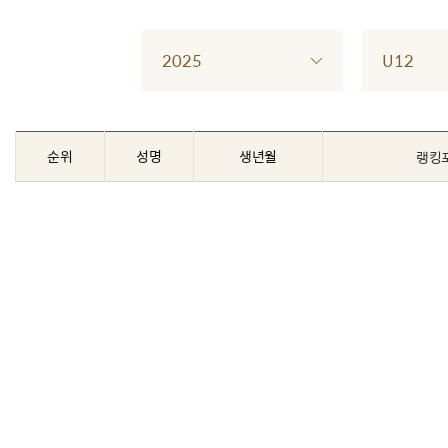
2025
U12
순위
성명
생년월
랭킹