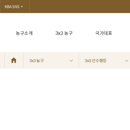
KBA SNS
농구소개
3x3 농구
국가대표
3x3 농구
3x3 선수랭킹