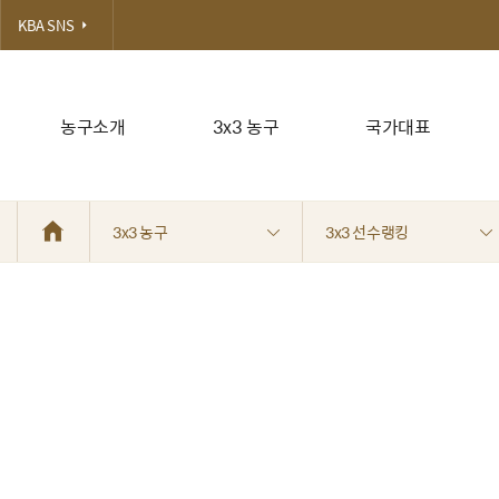
KBA SNS
농구소개
3x3 농구
국가대표
3x3 농구
3x3 선수랭킹