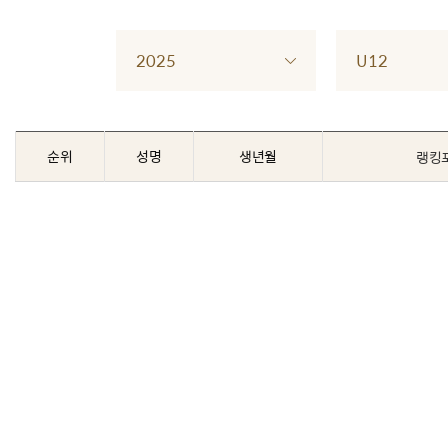
2025
U12
순위
성명
생년월
랭킹