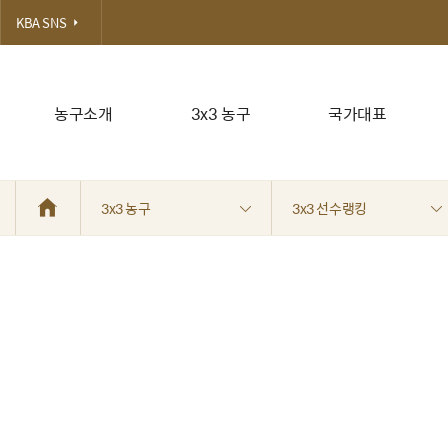
KBA SNS
농구소개
3x3 농구
국가대표
3x3 농구
3x3 선수랭킹