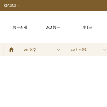
KBA SNS
농구소개
3x3 농구
국가대표
3x3 농구
3x3 선수랭킹