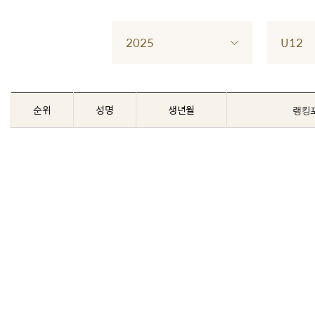
2025
U12
순위
성명
생년월
랭킹