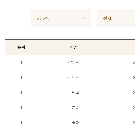
2025
전체
순위
성명
1
강병진
2
1
강태현
2
1
구민교
2
1
구본준
2
1
구승채
2