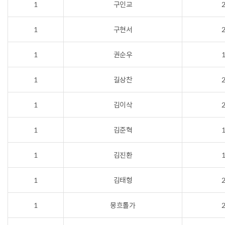
1
구인교
2
1
구현서
2
1
권순우
1
1
길상찬
2
1
김이삭
2
1
김준혁
1
1
김진환
1
1
김태형
2
1
뭉흐톨가
2