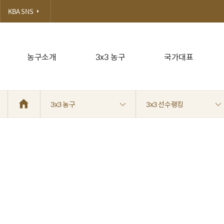
KBA SNS
농구소개
3x3 농구
국가대표
3x3 농구
3x3 선수랭킹