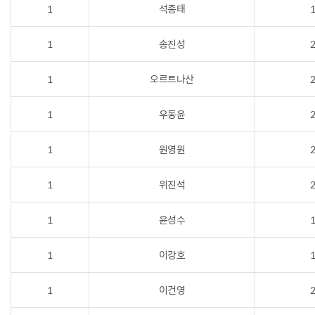
1
석종태
1
1
송진성
2
1
오르트나산
2
1
우동윤
2
1
원영원
2
1
위진석
2
1
윤성수
1
1
이강호
1
1
이건영
2