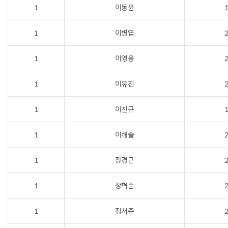
1
이동윤
1
1
이병엽
2
1
이영웅
2
1
이유진
2
1
이진규
1
1
이해솔
2
1
장경근
2
1
장혁준
2
1
정서준
2