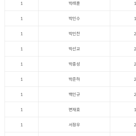
1
박래훈
1
1
박민수
1
1
박민찬
2
1
박선교
2
1
박종성
2
1
박준하
2
1
백민규
2
1
변재효
1
1
서정우
2