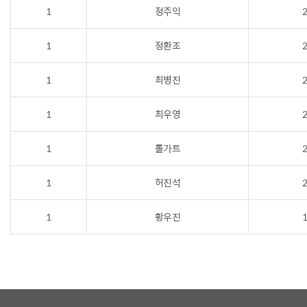
1
정주익
2
1
정환조
2
1
최병진
2
1
최우영
2
1
톨가트
2
1
허진석
2
1
황우진
1