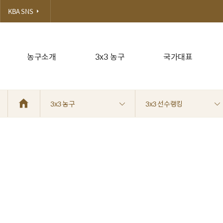
KBA SNS
농구소개
3x3 농구
국가대표
3x3 농구
3x3 선수랭킹