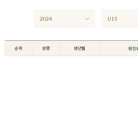
2024
U15
순위
성명
생년월
랭킹