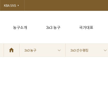
KBA SNS
농구소개
3x3 농구
국가대표
3x3 농구
3x3 선수랭킹