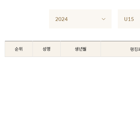
2024
U15
순위
성명
생년월
랭킹