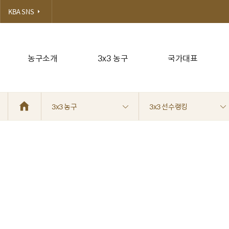
KBA SNS
농구소개
3x3 농구
국가대표
3x3 농구
3x3 선수랭킹