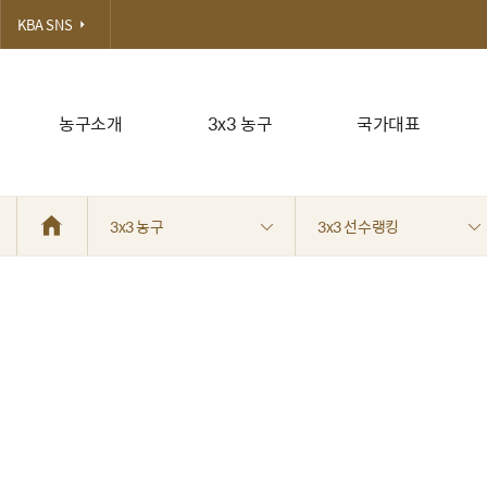
KBA SNS
농구소개
3x3 농구
국가대표
3x3 농구
3x3 선수랭킹