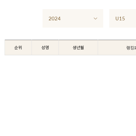
2024
U15
순위
성명
생년월
랭킹