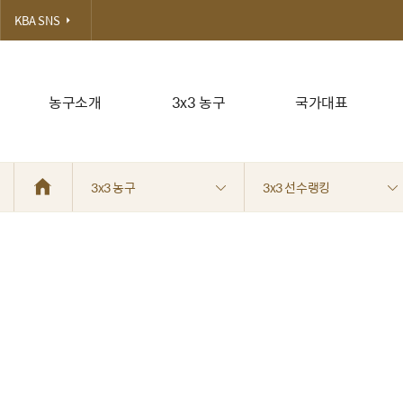
KBA SNS
농구소개
3x3 농구
국가대표
3x3 농구
3x3 선수랭킹