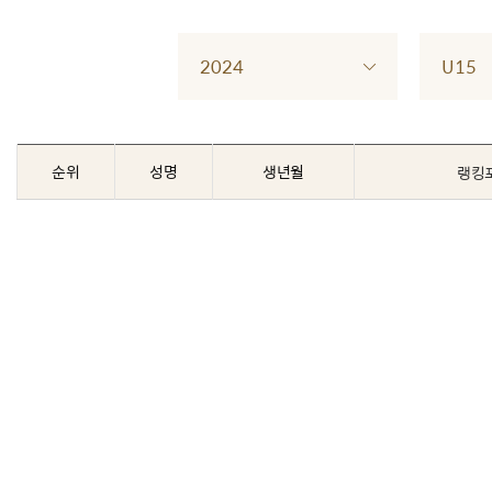
2024
U15
순위
성명
생년월
랭킹