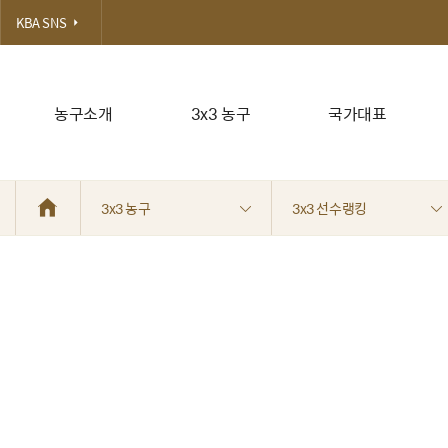
KBA SNS
농구소개
3x3 농구
국가대표
3x3 농구
3x3 선수랭킹