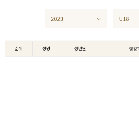
2023
U18
순위
성명
생년월
랭킹