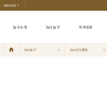
KBA SNS
농구소개
3x3 농구
국가대표
3x3 농구
3x3 선수랭킹