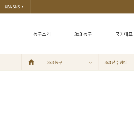
KBA SNS
농구소개
3x3 농구
국가대표
3x3 농구
3x3 선수랭킹