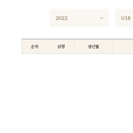
2022
U18
순위
성명
생년월