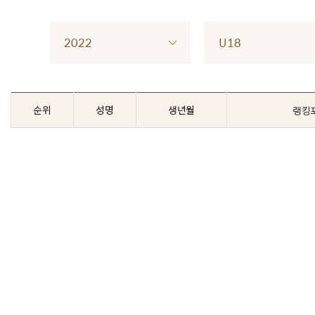
2022
U18
순위
성명
생년월
랭킹