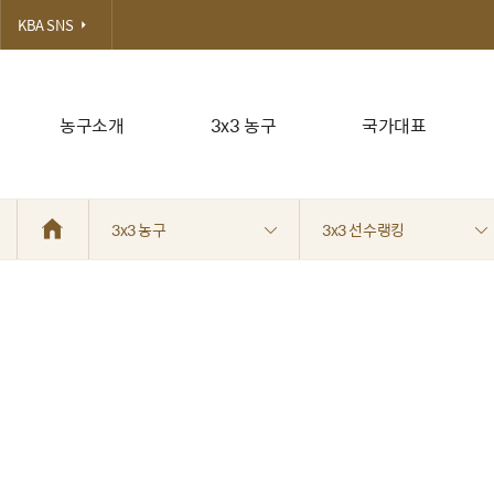
KBA SNS
농구소개
3x3 농구
국가대표
3x3 농구
3x3 선수랭킹