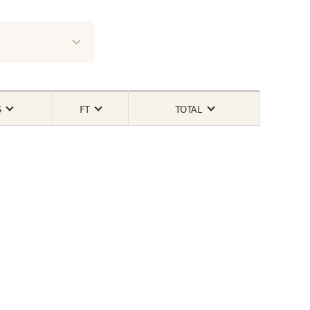
S
FT
TOTAL