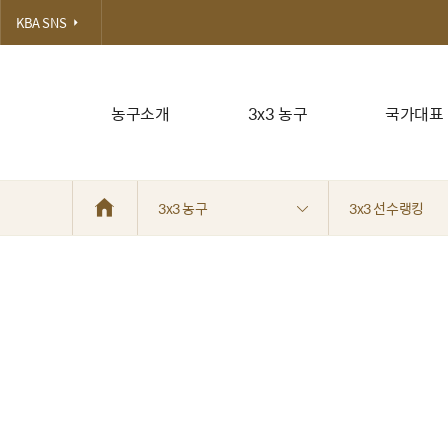
KBA SNS
농구소개
3x3 농구
국가대표
3x3 농구
3x3 선수랭킹