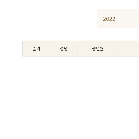
2022
순위
성명
생년월