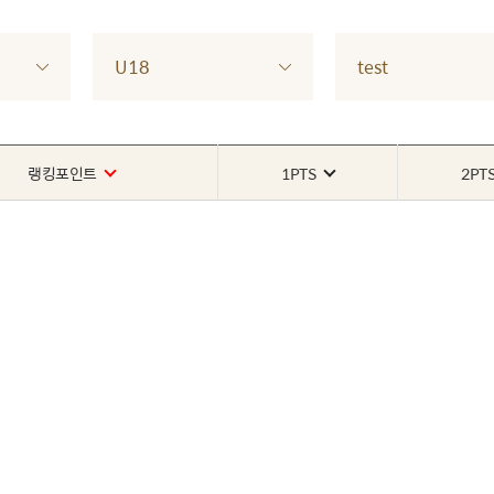
U18
test
랭킹포인트
1PTS
2PT