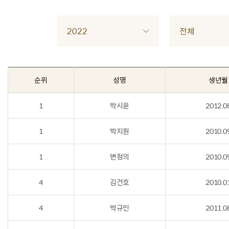
2022
전체
순위
성명
생년월
1
박시윤
2012.0
1
박지원
2010.0
1
변정의
2010.0
4
김건호
2010.0
4
박규민
2011.0