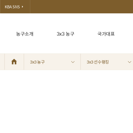
KBA SNS
농구소개
3x3 농구
국가대표
3x3 농구
3x3 선수랭킹