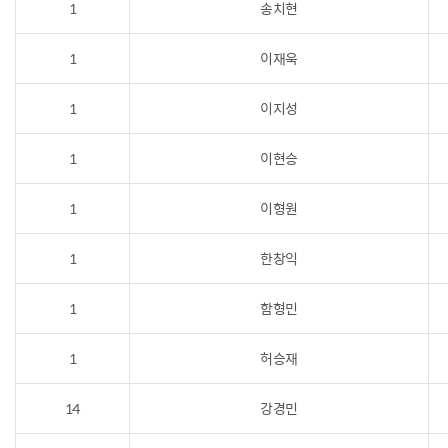
1
송치현
1
이재욱
1
이지성
1
이현승
1
이형원
1
한창익
1
함형민
1
허승재
14
강경민