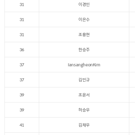
31
이경민
31
이은수
31
조용현
36
한승주
37
IansangheonKim
37
김민규
39
조윤서
39
허승우
41
김채우