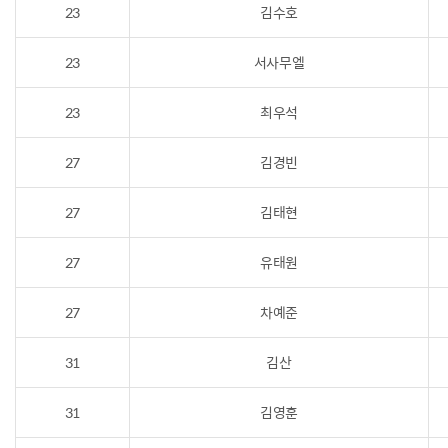
23
김수호
23
서사무엘
23
최우석
27
김경빈
27
김태현
27
유태원
27
차예준
31
김산
31
김영훈