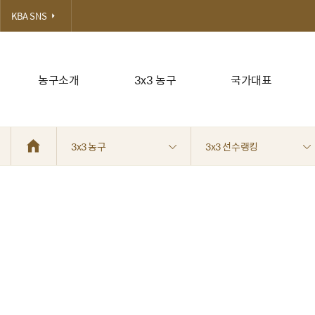
KBA SNS
농구소개
3x3 농구
국가대표
3x3 농구
3x3 선수랭킹