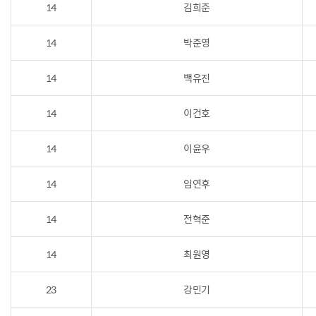
14
김희준
14
박준영
14
백유진
14
이건호
14
이윤우
14
임연후
14
전혁준
14
최원영
23
강민기