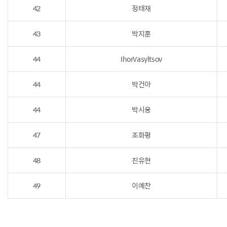
42
정태재
43
박지훈
44
IhorVasyltsov
44
박건아
44
박시웅
47
조화평
48
진유현
49
이예찬