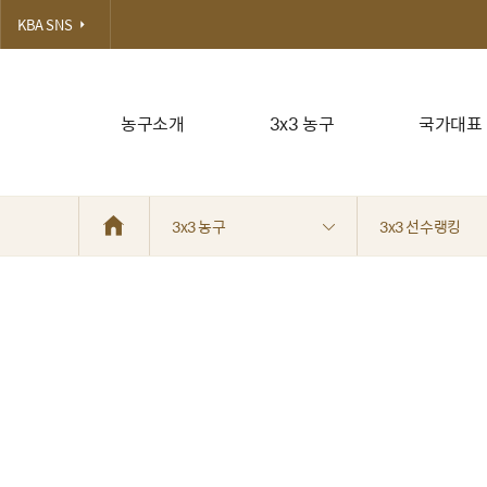
KBA SNS
농구소개
3x3 농구
국가대표
3x3 농구
3x3 선수랭킹