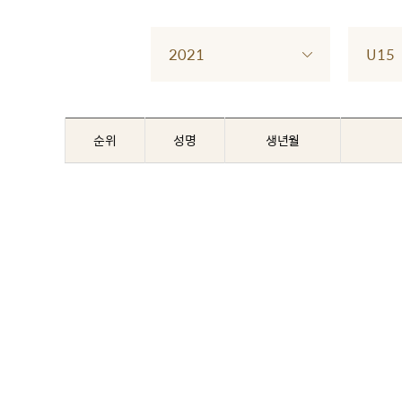
2021
U15
순위
성명
생년월