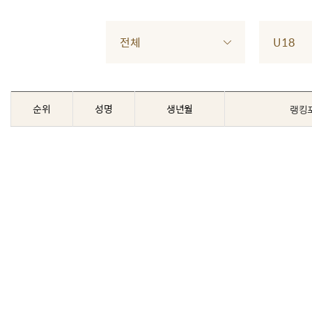
전체
U18
순위
성명
생년월
랭킹