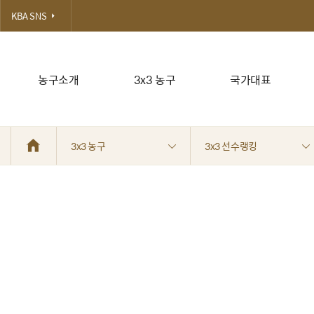
KBA SNS
농구소개
3x3 농구
국가대표
3x3 농구
3x3 선수랭킹