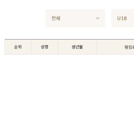
전체
U18
순위
성명
생년월
랭킹