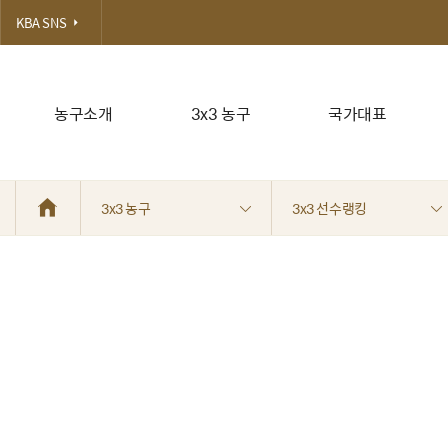
KBA SNS
농구소개
3x3 농구
국가대표
3x3 농구
3x3 선수랭킹