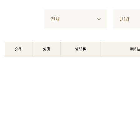
전체
U18
순위
성명
생년월
랭킹