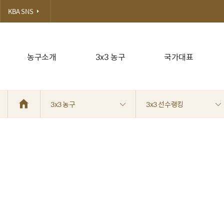
KBA SNS
농구소개
3x3 농구
국가대표
3x3 농구
3x3 선수랭킹