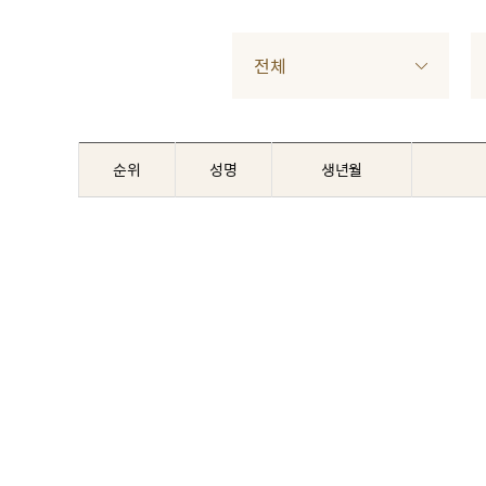
전체
순위
성명
생년월