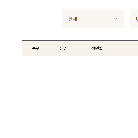
전체
순위
성명
생년월