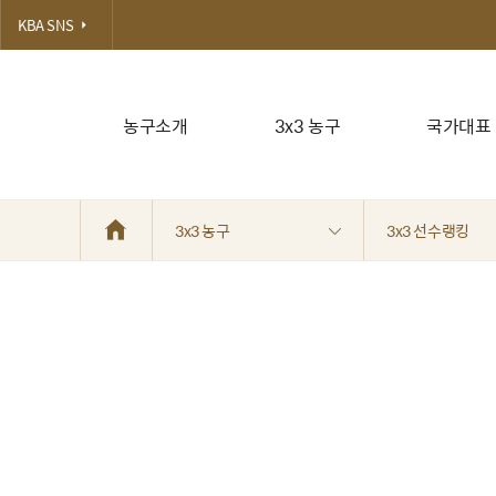
KBA SNS
농구소개
3x3 농구
국가대표
3x3 농구
3x3 선수랭킹