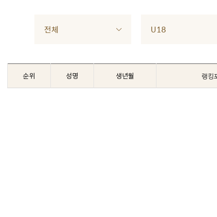
전체
U18
순위
성명
생년월
랭킹