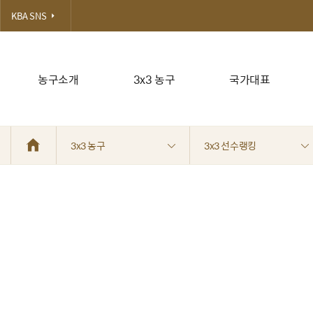
KBA SNS
농구소개
3x3 농구
국가대표
3x3 농구
3x3 선수랭킹