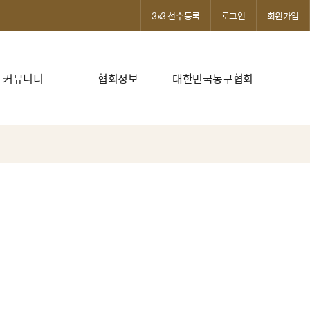
3x3 선수등록
로그인
회원가입
커뮤니티
협회정보
대한민국농구협회