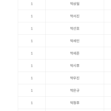
1
박상일
1
박서진
1
박선호
1
박세민
1
박세준
1
박시후
1
박우진
1
박은규
1
박정후