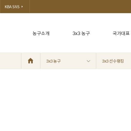
KBA SNS
농구소개
3x3 농구
국가대표
3x3 농구
3x3 선수랭킹