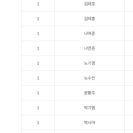
1
김태호
1
김태훈
1
나여준
1
나연준
1
노기영
1
노수민
1
문홍주
1
박기범
1
박사야