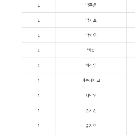
1
박주온
1
박지호
1
박형우
1
백설
1
백진우
1
버튼제이크
1
서연우
1
손서준
1
송지호