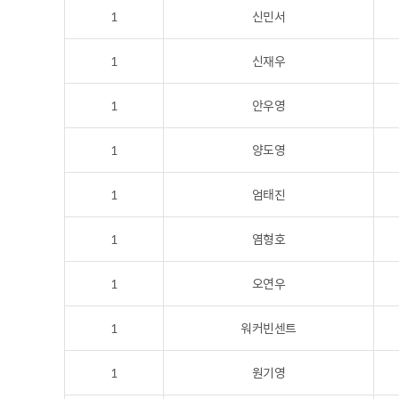
1
신민서
1
신재우
1
안우영
1
양도영
1
엄태진
1
염형호
1
오연우
1
워커빈센트
1
원기영