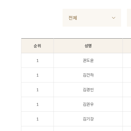
전체
순위
성명
1
권도윤
1
김건하
1
김경민
1
김권우
1
김기강