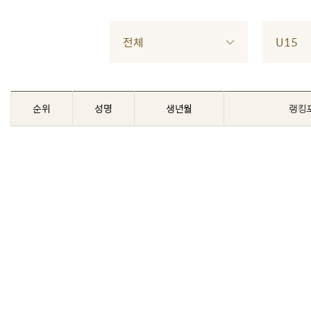
전체
U15
순위
성명
생년월
랭킹