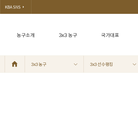
KBA SNS
농구소개
3x3 농구
국가대표
3x3 농구
3x3 선수랭킹