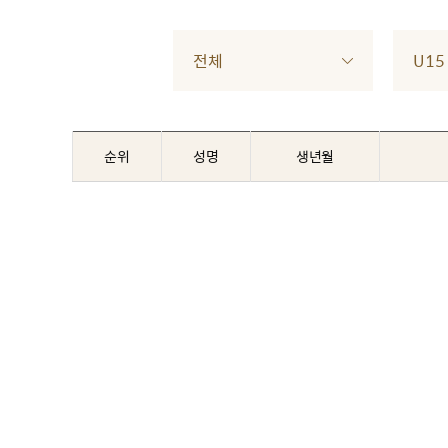
전체
U15
순위
성명
생년월