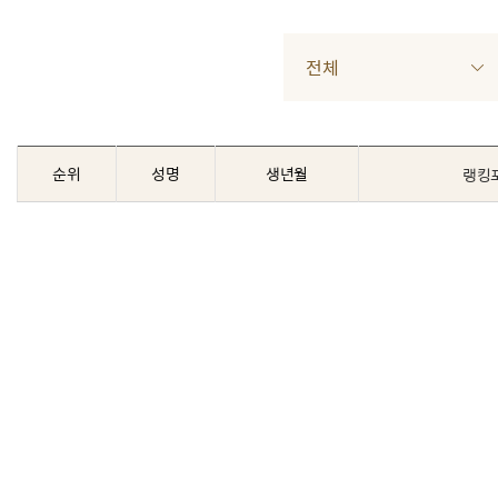
전체
순위
성명
생년월
랭킹