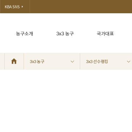
KBA SNS
농구소개
3x3 농구
국가대표
3x3 농구
3x3 선수랭킹