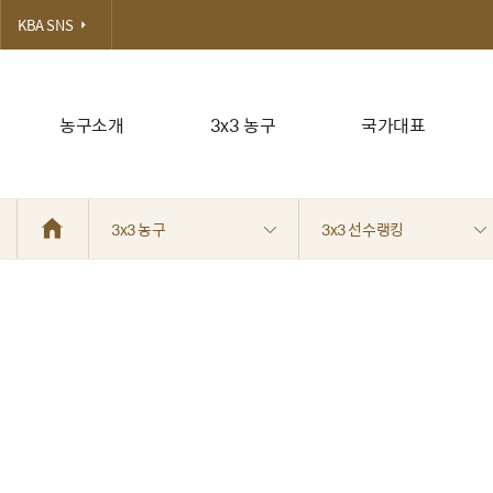
KBA SNS
농구소개
3x3 농구
국가대표
3x3 농구
3x3 선수랭킹