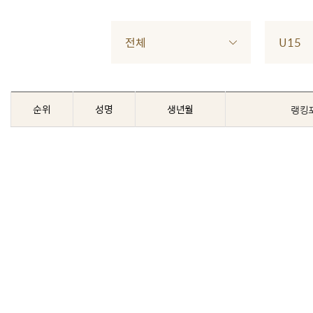
전체
U15
순위
성명
생년월
랭킹