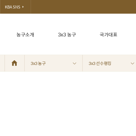
KBA SNS
농구소개
3x3 농구
국가대표
3x3 농구
3x3 선수랭킹