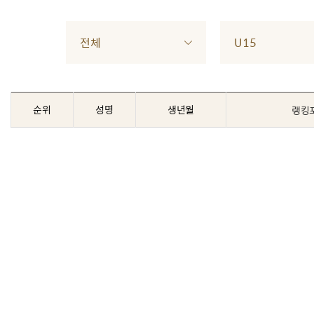
전체
U15
순위
성명
생년월
랭킹