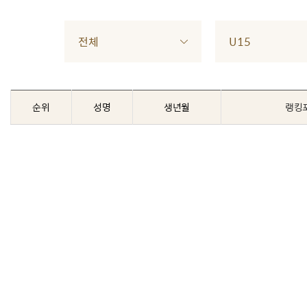
전체
U15
순위
성명
생년월
랭킹