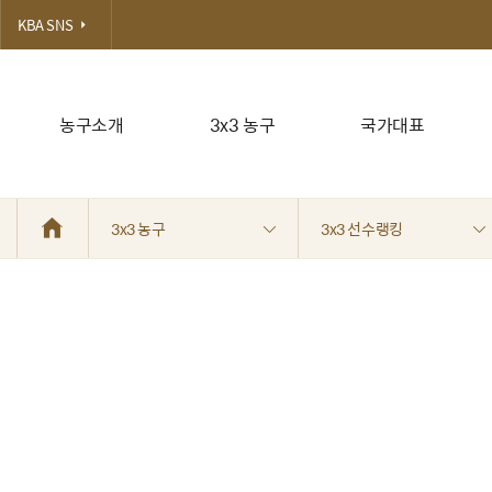
KBA SNS
농구소개
3x3 농구
국가대표
3x3 농구
3x3 선수랭킹