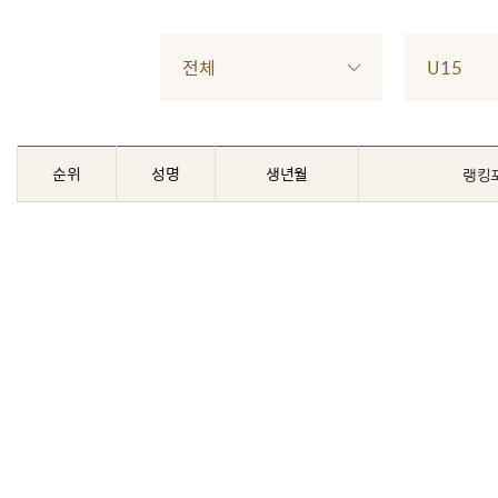
전체
U15
순위
성명
생년월
랭킹