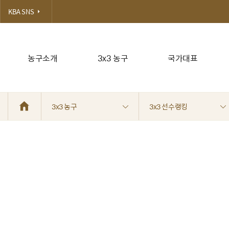
KBA SNS
농구소개
3x3 농구
국가대표
3x3 농구
3x3 선수랭킹