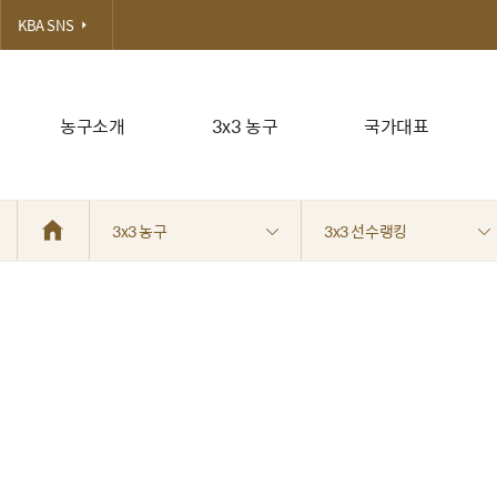
KBA SNS
농구소개
3x3 농구
국가대표
3x3 농구
3x3 선수랭킹