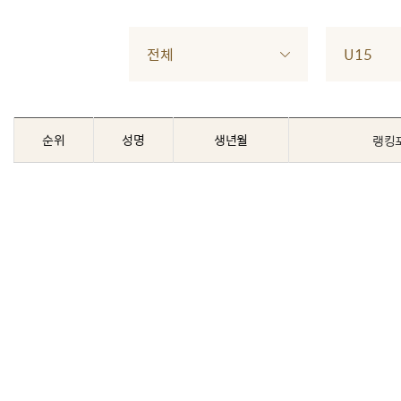
전체
U15
순위
성명
생년월
랭킹