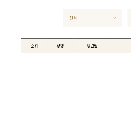
전체
순위
성명
생년월