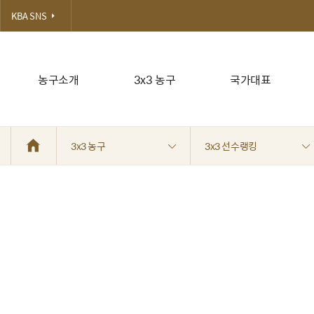
KBA SNS
농구소개
3x3 농구
국가대표
3x3 농구
3x3 선수랭킹