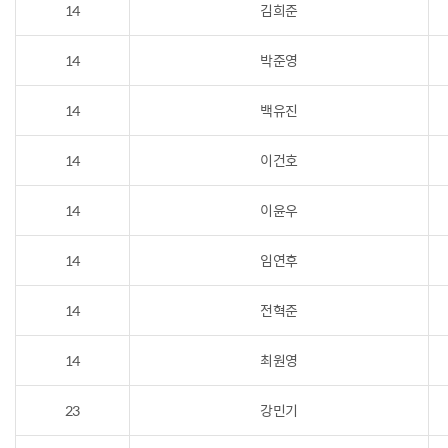
14
김희준
14
박준영
14
백유진
14
이건호
14
이윤우
14
임연후
14
전혁준
14
최원영
23
강민기