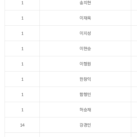
1
송치현
1
이재욱
1
이지성
1
이현승
1
이형원
1
한창익
1
함형민
1
허승재
14
강경민