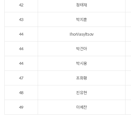
42
정태재
43
박지훈
44
IhorVasyltsov
44
박건아
44
박시웅
47
조화평
48
진유현
49
이예찬