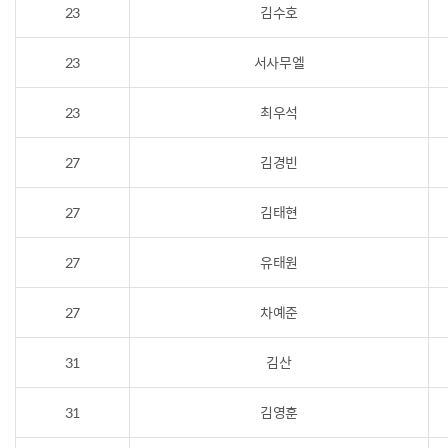
23
김수호
23
서사무엘
23
최우석
27
김경빈
27
김태현
27
유태원
27
차예준
31
김산
31
김영훈