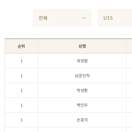
전체
U15
순위
성명
1
곽희형
1
남궁진하
1
박성환
1
백민우
1
손효석