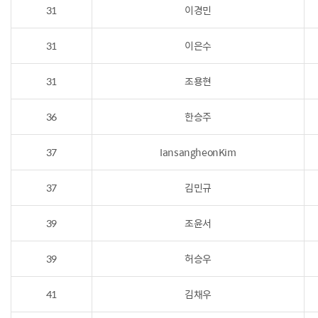
31
이경민
31
이은수
31
조용현
36
한승주
37
IansangheonKim
37
김민규
39
조윤서
39
허승우
41
김채우