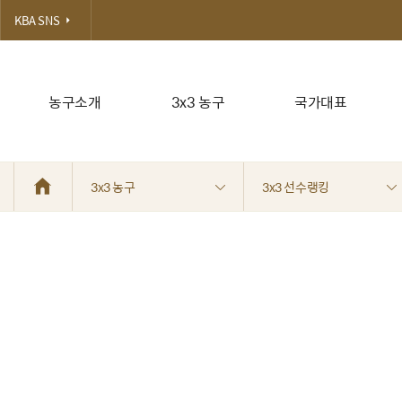
KBA SNS
농구소개
3x3 농구
국가대표
3x3 농구
3x3 선수랭킹