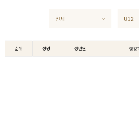
전체
U12
순위
성명
생년월
랭킹