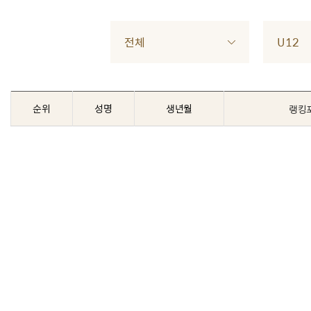
전체
U12
순위
성명
생년월
랭킹