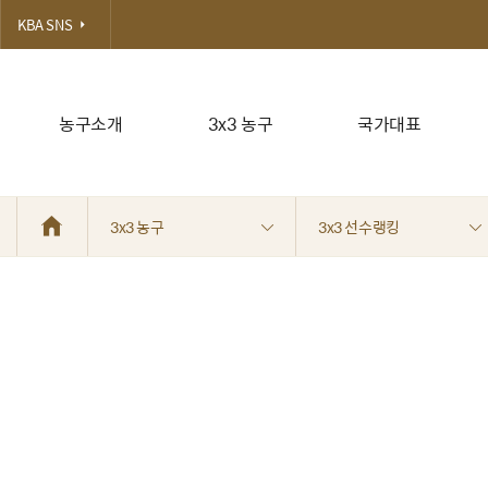
KBA SNS
농구소개
3x3 농구
국가대표
3x3 농구
3x3 선수랭킹